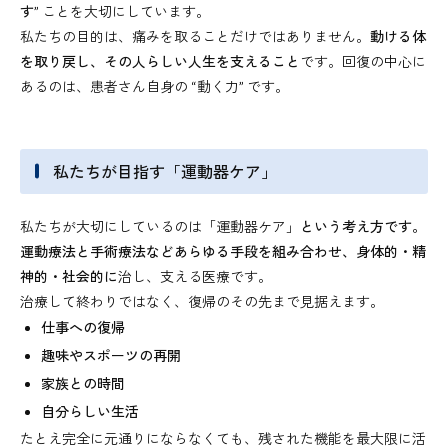
す”
ことを大切にしています。
私たちの目的は、痛みを取ることだけではありません。
動ける体
を取り戻し、その人らしい人生を支えること
です。回復の中心に
あるのは、患者さん自身の “動く力” です。
私たちが目指す「運動器ケア」
私たちが大切にしているのは「運動器ケア」
という考え方です。
運動療法と手術療法などあらゆる手段を組み合わせ、身体的・精
神的・社会的に
治し、支える医療です。
治療して終わりではなく、復帰のその先まで見据えます。
仕事への復帰
趣味やスポーツの再開
家族との時間
自分らしい生活
たとえ完全に元通りにならなくても、残された機能を最大限に活