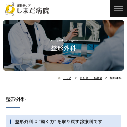
toggl
navig
orthopedic surgery
整形外科
>
>
トップ
センター・科紹介
整形外科
整形外科
整形外科は "動く力" を取り戻す診療科です