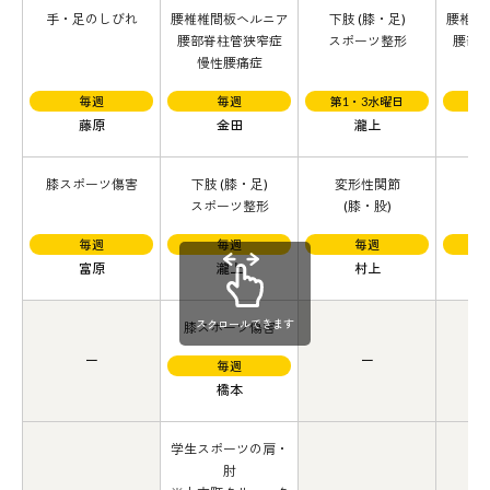
手・足のしびれ
腰椎椎間板ヘルニア
下肢 (膝・足)
腰椎椎
腰部脊柱管狭窄症
スポーツ整形
腰部
慢性腰痛症
慢
毎週
毎週
第1・3水曜日
藤原
金田
瀧上
膝スポーツ傷害
下肢 (膝・足)
変形性関節
変
スポーツ整形
(膝・股)
毎週
毎週
毎週
富原
瀧上
村上
スクロールできます
膝スポーツ傷害
毎週
橋本
学生スポーツの肩・
肘