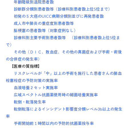
年齢階級別退院患者数
診断群分類別患者数等（診療科別患者数上位5位まで）
初発の５大癌のUICC病期分類別並びに再発患者数
成人市中肺炎の重症度別患者数等
脳梗塞の患者数等（対象症例なし）
診療科別主要手術別患者数等 （診療科別患者数上位5位ま
で）
その他（ＤＩＣ、敗血症、その他の真菌症および手術・術後
の合併症の発生率）
【医療の質指標】
リスクレベルが「中」以上の手術を施行した患者さんの肺血
栓塞栓症の予防対策の実施率
血液培養２セット実施率
広域スペクトル抗菌薬使用時の細菌培養実施率
転倒・転落発生率
転倒転落によるインシデント影響度分類レベル3b以上の発生
率
手術開始前 1 時間以内の予防的抗菌薬投与率